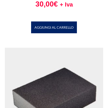
30,00
€
+ Iva
AGGIUNGI AL CARRELLO