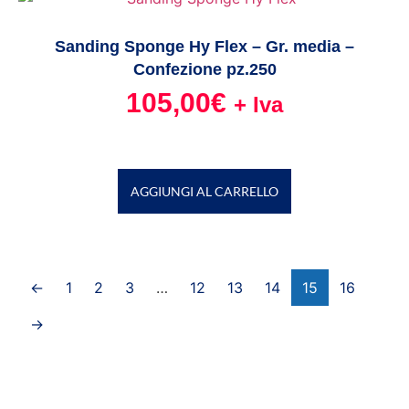
Sanding Sponge Hy Flex – Gr. media –
Confezione pz.250
105,00
€
+ Iva
AGGIUNGI AL CARRELLO
←
1
2
3
…
12
13
14
15
16
→